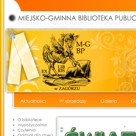
Aktualności
W sprzedaży
Galeria
Go
Cyfrowe Archiwum Fotograficzne
O bibliotece
Wypożyczalnia
Czytelnia
Oddział dla dzieci