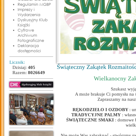
Regulamin MGBP
Imprezy i
Wydarzenia
Dyskusyjny Klub
Książki
Cyfrowe
Archiwum
Fotograficzne
Deklaracja
dostępności
Licznik:
Świąteczny Zakątek Rozmaitośc
Dzisiaj:
405
Razem:
8026649
Wielkanocny Za
Szukasz wyj
A może brakuje Ci pomysłu na ś
Zapraszamy na nasz
RĘKODZIEŁO I OZDOBY
: u
TRADYCYJNE PALMY
: własn
ŚWIĄTECZNE SMAKI
: domowe b
wiel
Nie może Was zabraknąć - stwórzmy ra