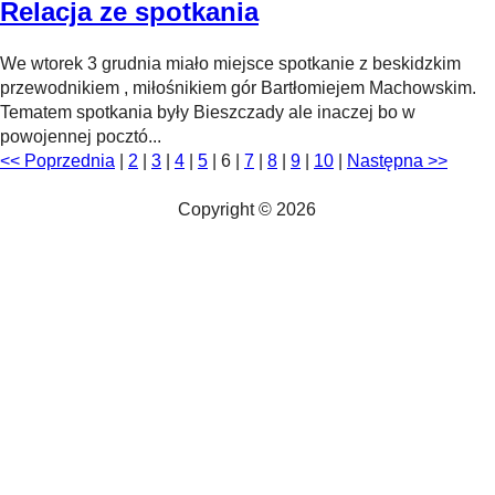
Relacja ze spotkania
We wtorek 3 grudnia miało miejsce spotkanie z beskidzkim
przewodnikiem , miłośnikiem gór Bartłomiejem Machowskim.
Tematem spotkania były Bieszczady ale inaczej bo w
powojennej pocztó...
<< Poprzednia
|
2
|
3
|
4
|
5
|
6
|
7
|
8
|
9
|
10
|
Następna >>
Copyright © 2026